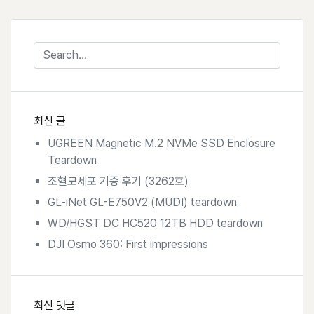
최신 글
UGREEN Magnetic M.2 NVMe SSD Enclosure
Teardown
조혈모세포 기증 후기 (3262호)
GL-iNet GL-E750V2 (MUDI) teardown
WD/HGST DC HC520 12TB HDD teardown
DJI Osmo 360: First impressions
최신 댓글